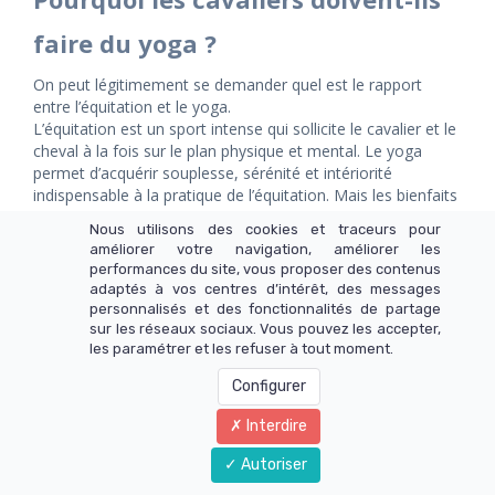
faire du yoga ?
On peut légitimement se demander quel est le rapport
entre l’équitation et le yoga.
L’équitation est un sport intense qui sollicite le cavalier et le
cheval à la fois sur le plan physique et mental. Le yoga
permet d’acquérir souplesse, sérénité et intériorité
indispensable à la pratique de l’équitation. Mais les bienfaits
du yoga ne se limitent pas qu’au cavalier, ils se répercutent
Nous utilisons des cookies et traceurs pour
directement sur votre cheval. Votre relation et vos
améliorer votre navigation, améliorer les
performances réciproques sont ainsi fortement impactées.
performances du site, vous proposer des contenus
adaptés à vos centres d’intérêt, des messages
#yoga #equitation #yogaequitation #cheval #chevaux
personnalisés et des fonctionnalités de partage
#horseyoga #sport
sur les réseaux sociaux. Vous pouvez les accepter,
les paramétrer et les refuser à tout moment.
Lire la suite
Configurer
Interdire
Autoriser
Derniers articles